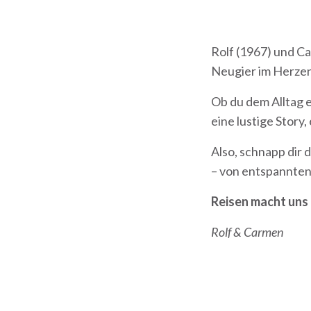
Rolf (1967) und C
Neugier im Herzen
Ob du dem Alltag e
eine lustige Story
Also, schnapp dir 
– von entspannten
Reisen macht uns 
Rolf & Carmen